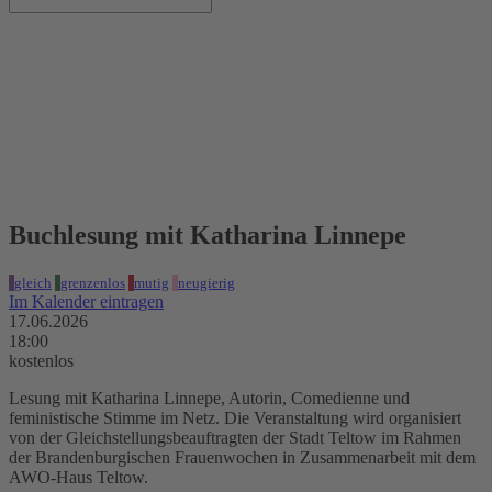
Wenn das Patriarchat in
Therapie geht
17.06.2026, 18:00 Uhr
Buchlesung mit Katharina Linnepe
gleich
grenzenlos
mutig
neugierig
Im Kalender eintragen
17.06.2026
18:00
kostenlos
Lesung mit Katharina Linnepe, Autorin, Comedienne und
feministische Stimme im Netz. Die Veranstaltung wird organisiert
von der Gleichstellungsbeauftragten der Stadt Teltow im Rahmen
der Brandenburgischen Frauenwochen in Zusammenarbeit mit dem
AWO-Haus Teltow.