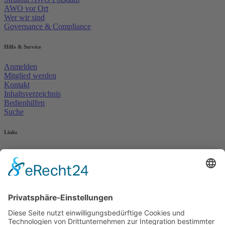
AWO vor Ort
Wer wir sind
Governance & Compliance
Hilfe & Service
Anmelden
Mitglied werden
Kontakt
Inhaltsverzeichnis
Bedienhilfen
Suche
Links
AWO Jobportal
AWO Ehrenamt Portal
AWO Schulgesundheitsfachkräfte
AWO Bundesverband
AWO International
AWO Pflegeberatung
AWO Junge Plattform
AWO Kulturhaus Babelsberg
Arbeit mit Behinderung