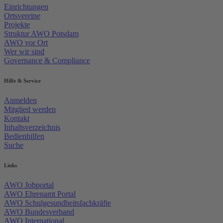
Einrichtungen
Ortsvereine
Projekte
Struktur AWO Potsdam
AWO vor Ort
Wer wir sind
Governance & Compliance
Hilfe & Service
Anmelden
Mitglied werden
Kontakt
Inhaltsverzeichnis
Bedienhilfen
Suche
Links
AWO Jobportal
AWO Ehrenamt Portal
AWO Schulgesundheitsfachkräfte
AWO Bundesverband
AWO International