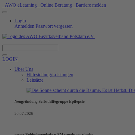
AWO eLearning
Online Beratung
Barriere melden
Login
Anmelden
Passwort vergessen
Spenden
LOGIN
Über Uns
Hilfestellung/Leistungen
Leitsätze
Neugründung Selbsthilfegruppe Epilepsie
20.07.2026
erster Behindertenbeirat PM wurde gegründet