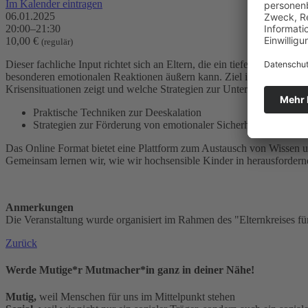
Im Kalender eintragen
06.01.2025
20:00–21:30
10,00 €
(regulär)
Dieser fachliche Input richtet sich an Eltern, die ein tieferes Verstän
besonderen emotionalen Reaktionen äußern kann. Ziel ist es den Teiln
Krisensituationen zeigt und welche Strategien zur Unterstützung und 
Praktische Techniken zur Deeskalation
Strategien zur Förderung von emotionaler Sicherheit und Stabili
Das Online Format bietet eine Plattform zum Austausch von Wissen 
Gemeinsam lernen wir, wie wir hochsensible Kinder in herausfordernd
Anmerkungen
Die Veranstaltung wurde organisiert im Rahmen des "Elternkreises fü
Zurück
Werde Mutige*r Mutmacher*in ganz in deiner Nähe!
Mutig,
weil Menschen für uns im Mittelpunkt stehen