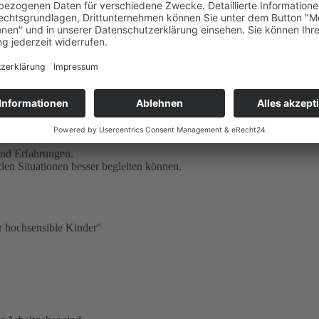
dnis für hochsensible Kinder entwickeln möchten. Hochsensibilität ist ei
ehmern wertvolle Einblicke in die Bedürfnisse hochsensibler Kinder zu
Begleitung in diesen Momenten hilfreich sind.
tät
und Erfahrungen.
en Situationen besser begleiten können.
r hochsensible Kinder"