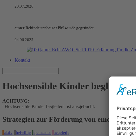
20.07.2026
erster Behindertenbeirat PM wurde gegründet
04.06.2025
Kontakt
Hochsensible Kinder begleiten
ACHTUNG:
"Hochsensible Kinder begleiten" ist ausgebucht.
Strategien zur Förderung von emotionaler 
aktiv
freiwillig
grenzenlos
neugierig