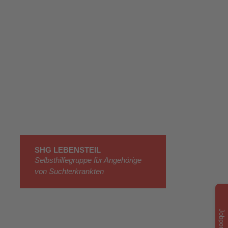
SHG LEBENSTEIL
Selbsthilfegruppe für Angehörige
von Suchterkrankten
14513 Teltow
Jobportal