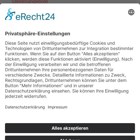
Stellenangebote
Fort- und Weiterbildung
Projekte
Themenfelder
Informationen
Einrichtungen
Ortsvereine
Projekte
Struktur AWO Potsdam
AWO vor Ort
Wer wir sind
Governance & Compliance
Hilfe & Service
Anmelden
Mitglied werden
Kontakt
Inhaltsverzeichnis