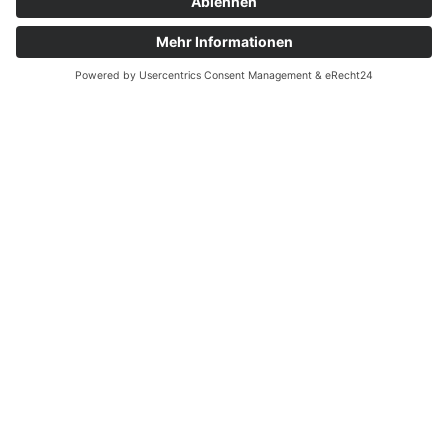
Bedienhilfen
Suche
Links
AWO Jobportal
AWO Ehrenamt Portal
AWO Schulgesundheitsfachkräfte
AWO Bundesverband
AWO International
AWO Pflegeberatung
AWO Junge Plattform
AWO Kulturhaus Babelsberg
Arbeit mit Behinderung
AWO Büro Kindermut
Kulturland Brandenburg
AWO Selbsthilfe
AWO eLearning
Kultur für JEDEN