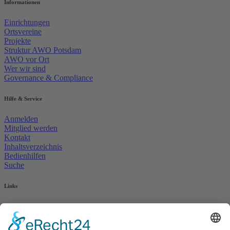
Informationen
Einrichtungen
Ortsvereine
Projekte
Struktur AWO Potsdam
AWO vor Ort
Wer wir sind
Governance & Compliance
Hilfe & Service
Anmelden
Mitglied werden
Kontakt
Inhaltsverzeichnis
Bedienhilfen
Suche
Links
AWO Jobportal
AWO Ehrenamt Portal
AWO Schulgesundheitsfachkräfte