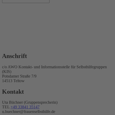
Frauenselbsthilfe Krebs LV
Berlin/Brandenburg e. V. Gruppe Bad
Belzig
Krebserkrankungen
14806 Bad Belzig
Anschrift
c/o AWO Kontakt- und Informationsstelle für Selbsthilfegruppen
(KIS)
Potsdamer Straße 7/9
14513 Teltow
Kontakt
Uta Büchner (Gruppensprecherin)
TEL
+49 33841 35147
u.buechner@frauenselbsthilfe.de