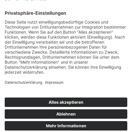
AWO Bundesverband
AWO International
AWO Pflegeberatung
AWO Junge Plattform
AWO Kulturhaus Babelsberg
Arbeit mit Behinderung
AWO Büro Kindermut
Kulturland Brandenburg
AWO Selbsthilfe
AWO eLearning
Kultur für JEDEN
AWO 1plus9
Dachverband Freie Suchtselbsthilfe
© 1990 - 2026 Arbeiterwohlfahrt Bezirksverband Potsdam e. V.
Impressum
|
Datenschutz
|
Barrierefreiheitserklärung
Jobportal
Mutige Mutmacher*innen gesucht!
Komm zu den mutigen Mutmacher*innen.
neugierig?