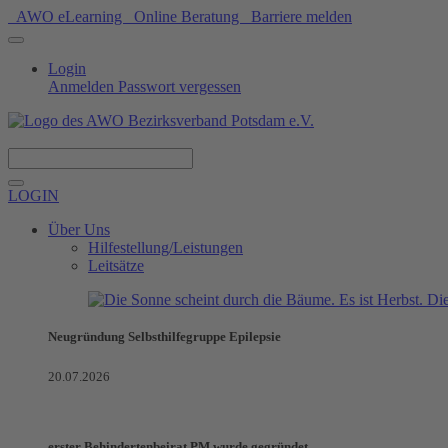
AWO eLearning
Online Beratung
Barriere melden
Login
Anmelden
Passwort vergessen
Spenden
LOGIN
Über Uns
Hilfestellung/Leistungen
Leitsätze
Neugründung Selbsthilfegruppe Epilepsie
20.07.2026
erster Behindertenbeirat PM wurde gegründet