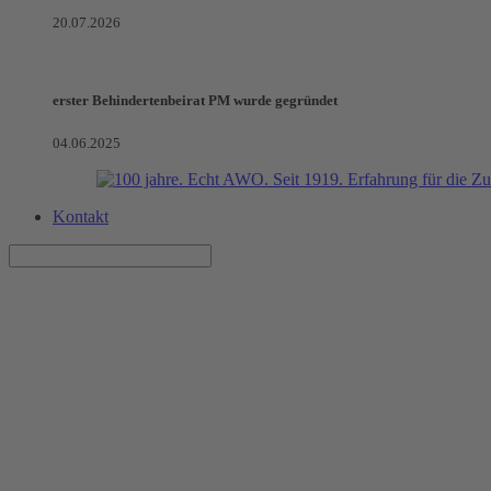
20.07.2026
erster Behindertenbeirat PM wurde gegründet
04.06.2025
Kontakt
Selbsthilfe am Klostersee Lehni
Workshop zu Moderationstechniken der AWO Kontaktstelle für Selbs