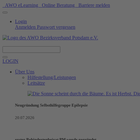
AWO eLearning
Online Beratung
Barriere melden
Login
Anmelden
Passwort vergessen
Spenden
LOGIN
Über Uns
Hilfestellung/Leistungen
Leitsätze
Neugründung Selbsthilfegruppe Epilepsie
20.07.2026
erster Behindertenbeirat PM wurde gegründet